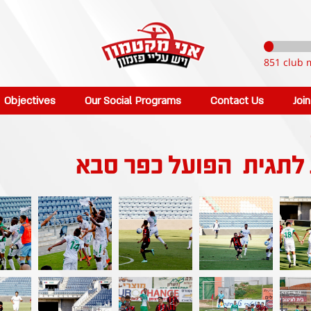
851 club 
Objectives
Our Social Programs
Contact Us
Joi
 לתגית
הפועל כפר סבא