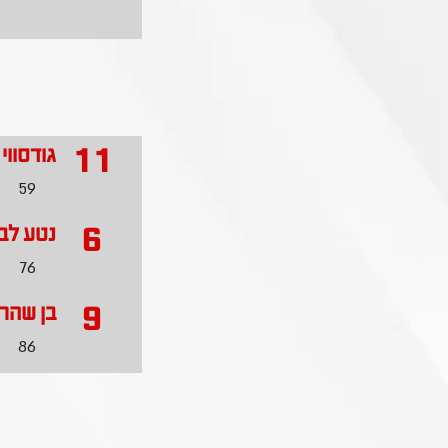
11
גודסווי 
59
6
נטע לב
76
9
בן שהר
86