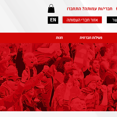
חברי/ות עמותה? התחברו
שר
אזור חברי העמותה
EN
פעילות חברתית
חנות