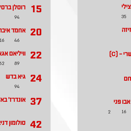
15
ילי
רוסלן ברסק
35
94
20
יזה
אחמד איבר
16
46
22
וויליאם אג
י - (C)
62
89
24
גיא בדש
חם
94
37
אונדרז' באצ
בו פני
16
2
42
סולומון דני