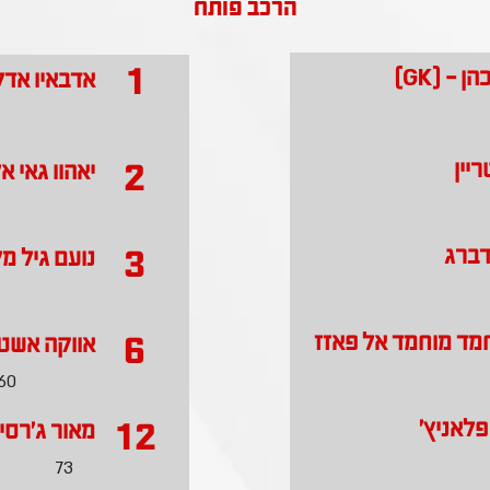
הרכב פותח
1
ן - (GK)
אדבאיו אדליי - (
2
ריין
יאהוו גאי אל
3
דברג
נועם גיל מ
6
חמד מוחמד אל פאזז
אווקה אשט
60
12
פלאניץ'
מאור ג'רסי
73