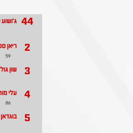
44
ג'ושוע כה
2
ריאן סט
59
3
שון גול
4
עלי מו
86
5
בוגדאן 