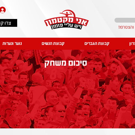
צרו ק
דון
קבוצת הגברים
קבוצת הנשים
נוער ונערות
סיכום משחק