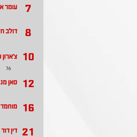
7
עומר אצ
8
דולב חז
10
צ'ארון שר
76
12
סאן מנ
16
מוחמד א
21
דין דוד