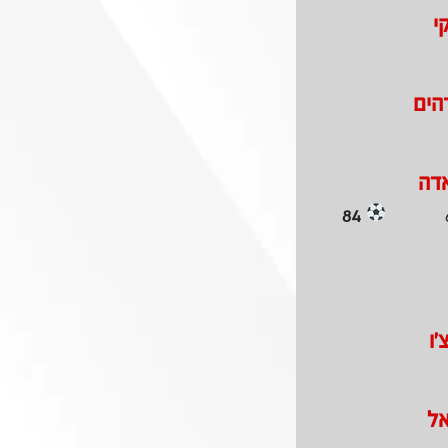
י
הים
אדה
84
'ו
אל