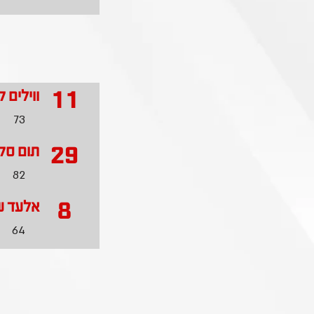
11
ווילים ק
73
29
תום סקל
82
8
אלעד 
64