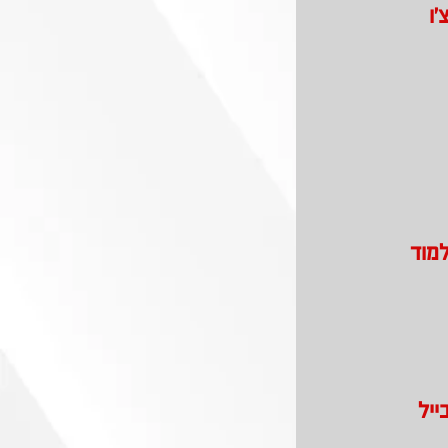
'ו
למוד
ייל