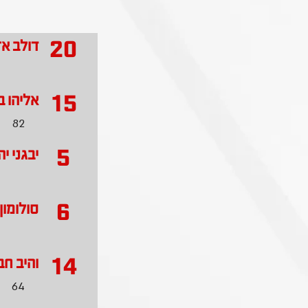
20
דולב אז
15
אליהו ב
82
5
יבגני י
6
סולומון
14
והיב ח
64