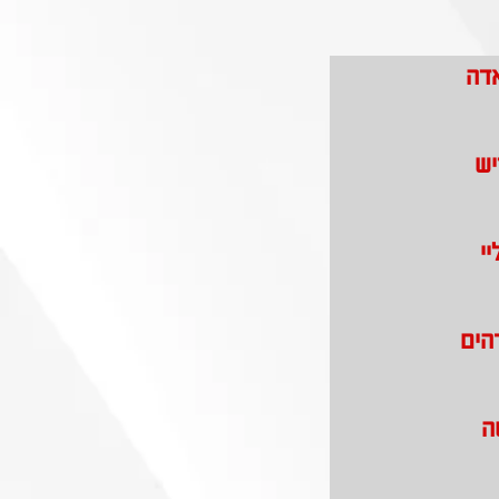
אדה
יש
י
הים
ה