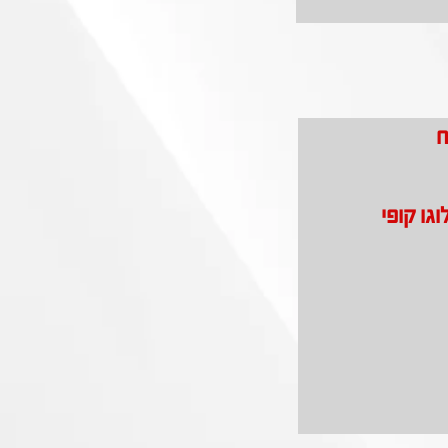
ח
וגו קופי