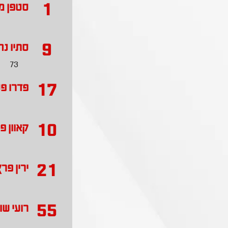
1
סטפן מר
9
סתיו נח
73
17
פדרו פ
10
קאוון פ
21
ירין פר
55
רועי שו