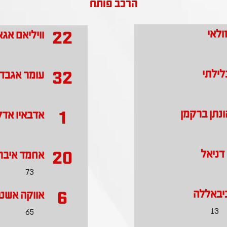
הרכב פותח
22
ולאי
וויליאם אג
32
לילתי
עומר אגבד
1
הונתן ברקמן
אדבאיו אדלי
20
 דניאל
אחמד איבר
73
6
ביבאללה
אווקה אשט
13
65