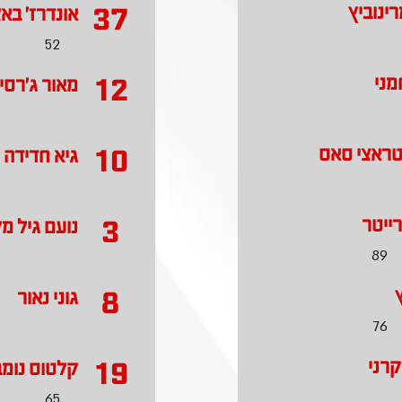
37
ינוביץ
אונדרז' באצ
52
12
מני
מאור ג'רסי
10
טראצי סאס
גיא חדידה
3
רייטר
נועם גיל מ
89
8
ץ
גוני נאור
76
19
קרני
קלטוס נומב
65