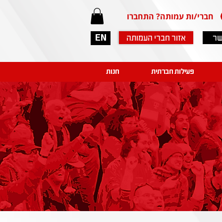
חברי/ות עמותה? התחברו
שר
אזור חברי העמותה
EN
פעילות חברתית
חנות